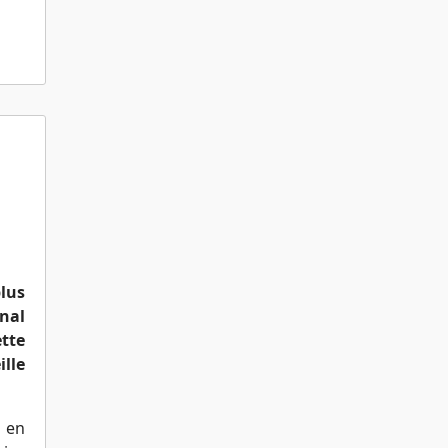
plus
nal
ette
ille
 en