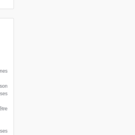
ènes
 son
 ses
être
 ses