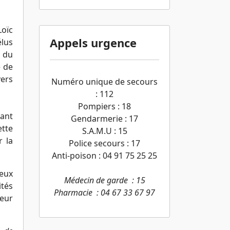
Loïc
Appels urgence
élus
e du
é de
vers
Numéro unique de secours
: 112
Pompiers : 18
sant
Gendarmerie : 17
ette
S.A.M.U : 15
 la
Police secours : 17
Anti-poison : 04 91 75 25 25
jeux
Médecin de garde : 15
ités
Pharmacie : 04 67 33 67 97
eur