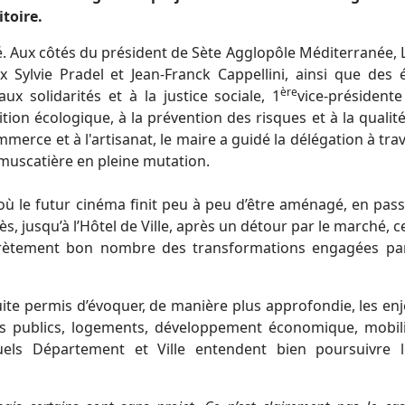
toire.
té. Aux côtés du président de Sète Agglopôle Méditerranée, 
 Sylvie Pradel et Jean-Franck Cappellini, ainsi que des 
ère
x solidarités et à la justice sociale, 1
vice-président
ition écologique, à la prévention des risques et à la qualit
merce et à l'artisanat, le maire a guidé la délégation à tra
 muscatière en pleine mutation.
où le futur cinéma finit peu à peu d’être aménagé, en pas
ès, jusqu’à l’Hôtel de Ville, après un détour par le marché, c
ncrètement bon nombre des transformations engagées par
ite permis d’évoquer, de manière plus approfondie, les en
ts publics, logements, développement économique, mobil
els Département et Ville entendent bien poursuivre l