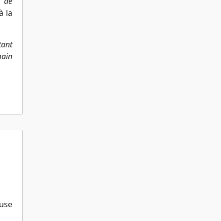
s de
à la
tant
main
ause