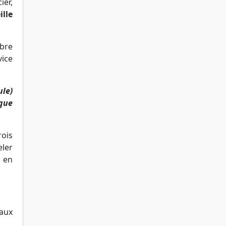
ier,
ille
mbre
vice
ule)
ique
rois
eler
e en
aux