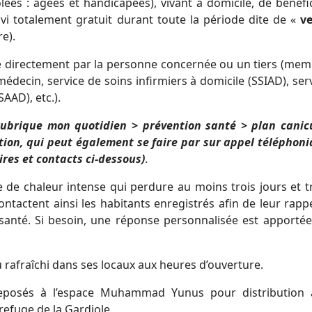
lées : âgées et handicapées), vivant à domicile, de bénéfic
ivi totalement gratuit durant toute la période dite de «
ve
e).
aire directement par la personne concernée ou un tiers (me
 médecin, service de soins infirmiers à domicile (SSIAD), ser
AAD), etc.).
(rubrique mon quotidien > prévention santé > plan canic
ption, qui peut également se faire par sur appel téléphon
ires et contacts ci-dessous)
.
 de chaleur intense qui perdure au moins trois jours et t
ontactent ainsi les habitants enregistrés afin de leur rapp
e santé. Si besoin, une réponse personnalisée est apporté
 rafraîchi dans ses locaux aux heures d’ouverture.
eposés à l’espace Muhammad Yunus pour distribution 
refuge de la Gardiole.