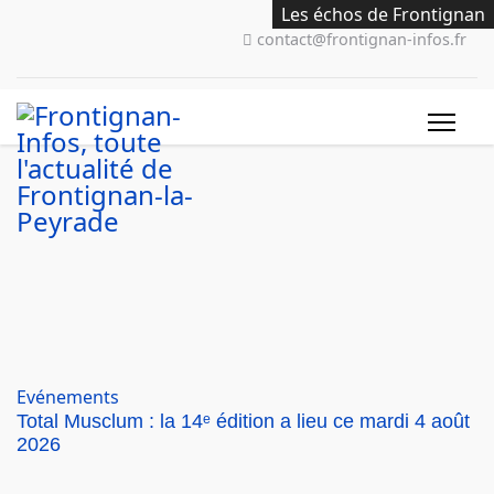
Les échos de Frontignan
Les échos de Frontignan
Les échos de Frontignan
Spectacles cinéma
Spectacles cinéma
Evénements
Evénements
Evénements
contact@frontignan-infos.fr
Evénements
Total Musclum : la 14ᵉ édition a lieu ce mardi 4 août
2026