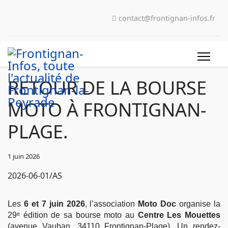
contact@frontignan-infos.fr
RETOUR DE LA BOURSE
MOTO À FRONTIGNAN-
PLAGE.
1 juin 2026
2026-06-01/AS
Les
6 et 7 juin 2026
, l’association
Moto Doc
organise la
29ᵉ édition de sa bourse moto au
Centre Les Mouettes
(avenue Vauban, 34110 Frontignan-Plage). Un rendez-